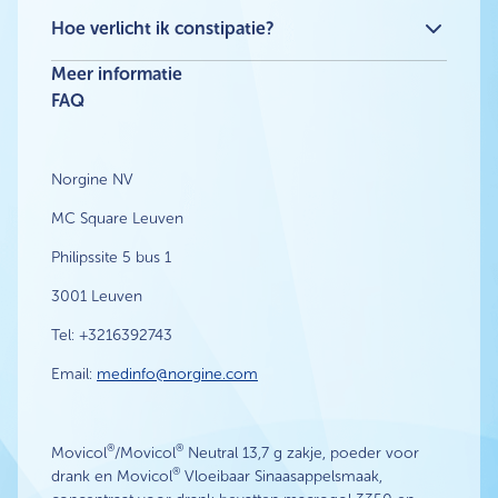
Movicol® Zakjes met Citroen- en Limoenaroma
Hoe verlicht ik constipatie?
Movicol® Unidose Drank in zakje
®
Hoe Movicol
werkt
Movicol® Vloeibaar Sinaasappelsmaak, concentraat
Meer informatie
Wat is een chronische constipatie of constipatie?
voor drank
FAQ
Hoe verlicht ik constipatie? Adviezen en tips
Norgine NV
MC Square Leuven
Philipssite 5 bus 1
3001 Leuven
Tel: +3216392743
Email:
medinfo@norgine.com
®
®
Movicol
/Movicol
Neutral 13,7 g zakje, poeder voor
®
drank en Movicol
Vloeibaar Sinaasappelsmaak,