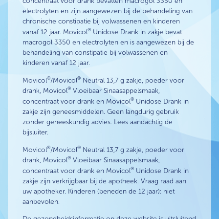
concentraat voor drank bevatten macrogol 3350 en
electrolyten en zijn aangewezen bij de behandeling van
chronische constipatie bij volwassenen en kinderen
®
vanaf 12 jaar. Movicol
Unidose Drank in zakje bevat
macrogol 3350 en electrolyten en is aangewezen bij de
behandeling van constipatie bij volwassenen en
kinderen vanaf 12 jaar.
®
®
Movicol
/Movicol
Neutral 13,7 g zakje, poeder voor
®
drank, Movicol
Vloeibaar Sinaasappelsmaak,
®
concentraat voor drank en Movicol
Unidose Drank in
zakje zijn geneesmiddelen. Geen langdurig gebruik
zonder geneeskundig advies. Lees aandachtig de
bijsluiter.
®
®
Movicol
/Movicol
Neutral 13,7 g zakje, poeder voor
®
drank, Movicol
Vloeibaar Sinaasappelsmaak,
®
concentraat voor drank en Movicol
Unidose Drank in
zakje zijn verkrijgbaar bij de apotheek. Vraag raad aan
uw apotheker. Kinderen (beneden de 12 jaar): niet
aanbevolen.
De gezondheidsinformatie op deze website is uitsluitend