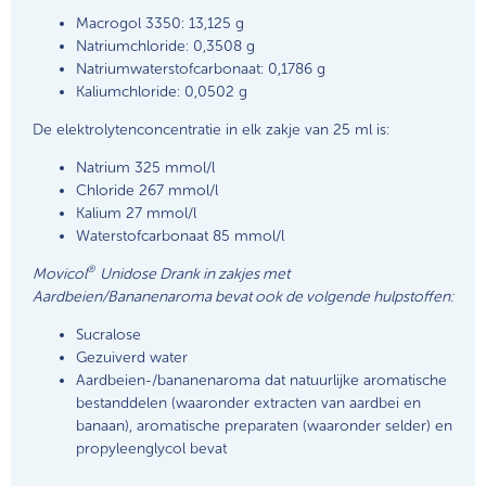
Macrogol 3350: 13,125 g
Natriumchloride: 0,3508 g
Natriumwaterstofcarbonaat: 0,1786 g
Kaliumchloride: 0,0502 g
De elektrolytenconcentratie in elk zakje van 25 ml is:
Natrium 325 mmol/l
Chloride 267 mmol/l
Kalium 27 mmol/l
Waterstofcarbonaat 85 mmol/l
®
Movicol
Unidose Drank in zakjes met
Aardbeien/Bananenaroma bevat ook de volgende hulpstoffen:
Sucralose
Gezuiverd water
Aardbeien-/bananenaroma dat natuurlijke aromatische
bestanddelen (waaronder extracten van aardbei en
banaan), aromatische preparaten (waaronder selder) en
propyleenglycol bevat