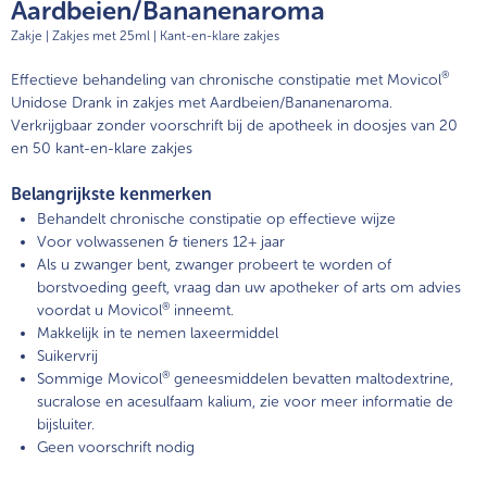
Movicol® Vloeibaar
Aardbeien/Bananenaroma
Sinaasappelsmaak, concentraat voor
Zakje | Zakjes met 25ml | Kant-en-klare zakjes
drank
®
Effectieve behandeling van chronische constipatie met Movicol
Unidose Drank in zakjes met Aardbeien/Bananenaroma.
Verkrijgbaar zonder voorschrift bij de apotheek in doosjes van 20
en 50 kant-en-klare zakjes
Belangrijkste kenmerken
Behandelt chronische constipatie op effectieve wijze
Voor volwassenen & tieners 12+ jaar
Als u zwanger bent, zwanger probeert te worden of
borstvoeding geeft, vraag dan uw apotheker of arts om advies
®
voordat u Movicol
inneemt.
Makkelijk in te nemen laxeermiddel
Suikervrij
®
Sommige Movicol
geneesmiddelen bevatten maltodextrine,
sucralose en acesulfaam kalium, zie voor meer informatie de
bijsluiter.
Geen voorschrift nodig